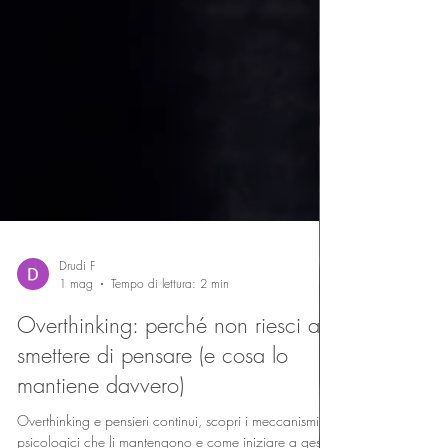
Drudi F
1 mag
Tempo di lettura: 2 min
Overthinking: perché non riesci a
smettere di pensare (e cosa lo
mantiene davvero)