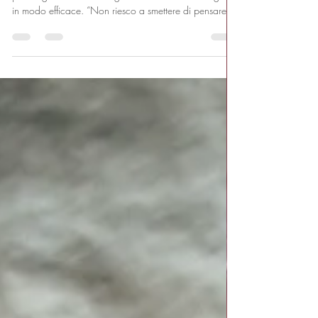
Overthinking e pensieri continui, scopri i meccanismi
psicologici che li mantengono e come iniziare a gestirli
in modo efficace. “Non riesco a smettere di pensare” è
una delle frasi più frequenti in ambito clinico. Chi vive
l’overthinking spesso non percepisce il pensiero come
una risorsa, ma come qualcosa di invasivo, ripetitivo e
difficile da interrompere. Non si tratta semplicemente di
“pensare troppo”, ma di un processo mentale che
perde la sua funzione e diventa disfunzi