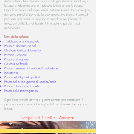
della collana, Leo affronta una piccola grande sfida emotiva, e
la supera, aiutando anche il piccolo lettore a fare lo stesso.
Ogni libro nasce dall'esperienza maturata in ambito psicologico,
non sono semplici storie della buonanotte, ma strumenti pensati
per dare agli adulti un linguaggio semplice per parlare di
emozioni difficili, e ai bambini immagini e parole in cui
riconoscersi.
Temi della collana:
Timidezza e ansia sociale
Paura di dormire da soli
Gestione del cambiamento
Pensieri ricorrenti
Paura di sbagliare
Gelosia tra fratelli
Paura di essere abbandonati - adozione
Iperattività
Paura dei litigi dei genitori
Paura del primo giorno di scuola/asilo
Paura di fare la pipì a letto
Paura delle interrogazioni
Ogni libro include attività e giochi pensati per continuare il
percorso emotivo guidato dagli adulti sia durante che dopo la
lettura.
Scopri tutti i titoli su Amazon