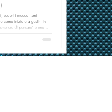
)
ui, scopri i meccanismi
 come iniziare a gestirli in
smettere di pensare” è una
ito clinico. Chi vive
episce il pensiero come una
vasivo, ripetitivo e difficile da
mplicemente di “pensare troppo”,
 perde la sua funzione e