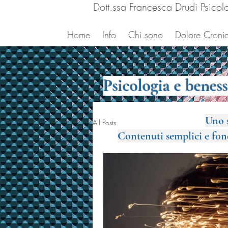
Dott.ssa Francesca Drudi Psicol
Home
Info
Chi sono
Dolore Cronic
Psicologia e benes
Uno s
All Posts
Contenuti semplici e fondat