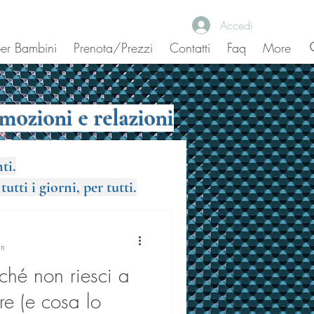
Accedi
 per Bambini
Prenota/Prezzi
Contatti
Faq
More
mozioni e relazioni
ti.
utti i giorni, per tutti.
in
ché non riesci a
re (e cosa lo