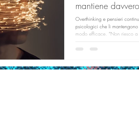
mantiene davvero
Overthinking e pensieri contin
psicologici che li mantengono e
modo efficace. “Non riesco a 
delle frasi più frequenti in amb
l’overthinking spesso non perc
risorsa, ma come qualcosa di in
interrompere. Non si tratta se
ma di un processo mentale che
diventa disfunzi