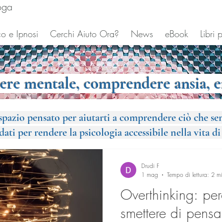
oga
o e Ipnosi
Cerchi Aiuto Ora?
News
eBook
Libri
sere mentale, comprendere ansia, e
pazio pensato per aiutarti a comprendere ciò che sen
i per rendere la psicologia accessibile nella vita di t
Drudi F
1 mag
Tempo di lettura: 2 m
Overthinking: per
smettere di pensa