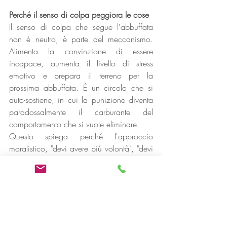
Perché il senso di colpa peggiora le cose
Il senso di colpa che segue l'abbuffata 
non è neutro, è parte del meccanismo. 
Alimenta la convinzione di essere 
incapace, aumenta il livello di stress 
emotivo e prepara il terreno per la 
prossima abbuffata. È un circolo che si 
auto-sostiene, in cui la punizione diventa 
paradossalmente il carburante del 
comportamento che si vuole eliminare.
Questo spiega perché l'approccio 
moralistico, "devi avere più volontà", "devi 
resistere", non solo non aiuta, ma 
peggiora.
Come si lavora in psicologia su questo
Il percorso psicologico lavora su più livelli, 
l'identificazione delle emozioni che 