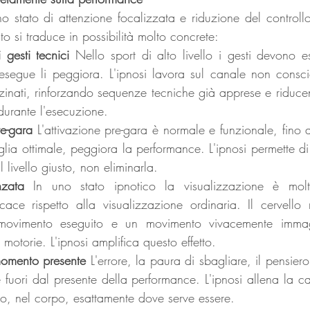
o stato di attenzione focalizzata e riduzione del controllo 
to si traduce in possibilità molto concrete:
gesti tecnici
 Nello sport di alto livello i gesti devono es
 esegue li peggiora. L'ipnosi lavora sul canale non consci
nati, rinforzando sequenze tecniche già apprese e riducend
durante l'esecuzione.
re-gara
 L'attivazione pre-gara è normale e funzionale, fino a
ia ottimale, peggiora la performance. L'ipnosi permette di 
l livello giusto, non eliminarla.
nzata
 In uno stato ipnotico la visualizzazione è molt
cace rispetto alla visualizzazione ordinaria. Il cervello 
ovimento eseguito e un movimento vivacemente immagi
 motorie. L'ipnosi amplifica questo effetto.
omento presente
 L'errore, la paura di sbagliare, il pensiero a
fuori dal presente della performance. L'ipnosi allena la cap
o, nel corpo, esattamente dove serve essere.