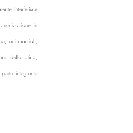
nte interferisce 
omunicazione in 
o, arti marziali, 
re, della fatica, 
parte integrante 