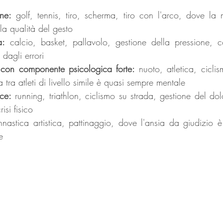
one:
 golf, tennis, tiro, scherma, tiro con l'arco, dove la me
la qualità del gesto
a:
 calcio, basket, pallavolo, gestione della pressione, c
dagli errori
i con componente psicologica forte:
 nuoto, atletica, ciclism
 tra atleti di livello simile è quasi sempre mentale
ce:
 running, triathlon, ciclismo su strada, gestione del dolo
isi fisico
nnastica artistica, pattinaggio, dove l'ansia da giudizio è 
e