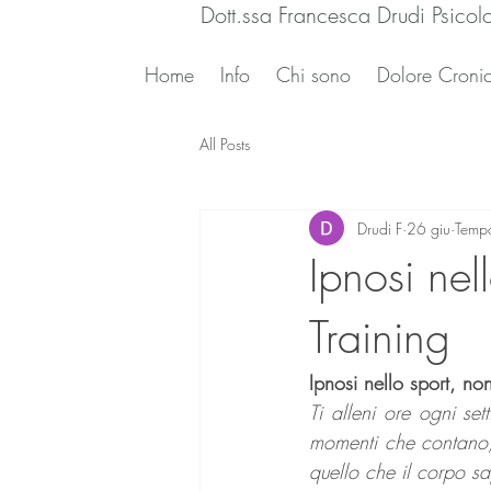
Dott.ssa Francesca Drudi Psicol
Home
Info
Chi sono
Dolore Cronic
All Posts
Drudi F
26 giu
Tempo
Ipnosi ne
Training
Ipnosi nello sport, n
Ti alleni ore ogni sett
momenti che contano, 
quello che il corpo s