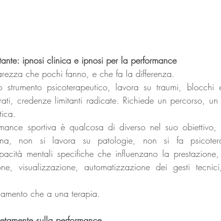
ante: ipnosi clinica e ipnosi per la performance
arezza che pochi fanno, e che fa la differenza.
o strumento psicoterapeutico, lavora su traumi, blocchi e
turati, credenze limitanti radicate. Richiede un percorso, un 
tica.
rmance sportiva è qualcosa di diverso nel suo obiettivo, 
na, non si lavora su patologie, non si fa psicotera
acità mentali specifiche che influenzano la prestazione,
ione, visualizzazione, automatizzazione dei gesti tecnici
enamento che a una terapia. 
retamente sulla performance