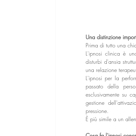
Una distinzione import
Prima di tutto una chi
L'ipnosi clinica è un
disturbi d'ansia strut
una relazione terapeu
L'ipnosi per la perfo
passato della perso
esclusivamente su cap
gestione dell'attivaz
pressione.
È più simile a un all
Cosa fa l'ipnosi conc