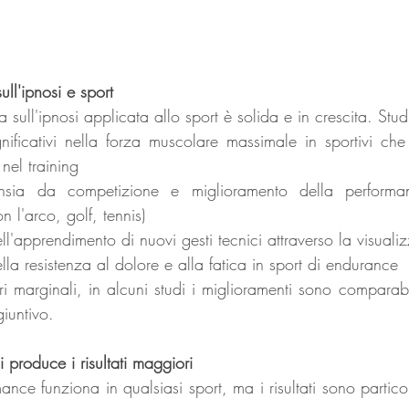
ull'ipnosi e sport
ica sull'ipnosi applicata allo sport è solida e in crescita. Stu
gnificativi nella forza muscolare massimale in sportivi che
 nel training
ansia da competizione e miglioramento della performan
on l'arco, golf, tennis)
l'apprendimento di nuovi gesti tecnici attraverso la visuali
la resistenza al dolore e alla fatica in sport di endurance
i marginali, in alcuni studi i miglioramenti sono comparabil
iuntivo.
si produce i risultati maggiori
mance funziona in qualsiasi sport, ma i risultati sono partico