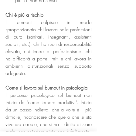
più" o "non ha senso"
Chi è più a rischio
Il burnout colpisce in modo 
sproporzionato chi lavora nelle professioni 
di cura (sanitari, insegnanti, assistenti 
sociali, etc.), chi ha ruoli di responsabilità 
elevata, chi tende al perfezionismo, chi 
ha difficoltà a porre limiti e chi lavora in 
ambienti disfunzionali senza supporto 
adeguato.
Come si lavora sul burnout in psicologia
Il percorso psicologico sul burnout non 
inizia da "come tornare produttivi". Inizia 
da un passo indietro, che a volte è il più 
difficile, riconoscere che quello che si sta 
vivendo è reale, che si ha il diritto di stare 
male, che chiedere aiuto non è fallimento.