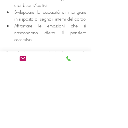
cibi buoni/cattivi
Sviluppare la capacità di mangiare 
in risposta ai segnali interni del corpo
Affrontare le emozioni che si 
nascondono dietro il pensiero 
ossessivo
Quando il pensiero sul cibo è un segnale 
da non ignorare
Se il pensiero sul cibo occupa una parte 
significativa della tua giornata, interferisce 
con la concentrazione, il lavoro o le 
relazioni, oppure si accompagna a 
comportamenti di controllo, restrizione o 
abbuffate, è il momento di parlarne con 
un professionista. È esattamente il tipo di 
difficoltà su cui la psicologia può fare una 
differenza concreta.