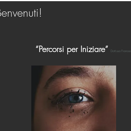
envenuti!
“Percorsi per Iniziare”
Dott.ssa France