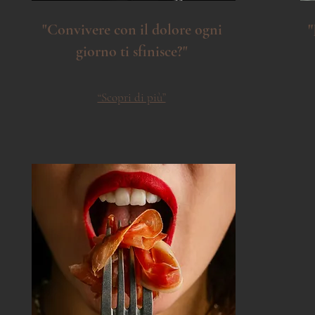
"Convivere con il dolore ogni
"
giorno ti sfinisce?"
“Scopri di più”