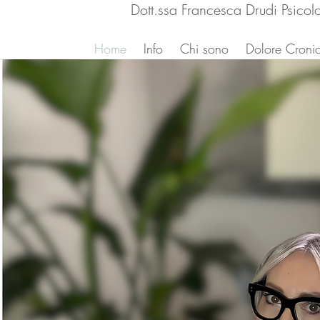
Dott.ssa Francesca Drudi Psicol
Home
Info
Chi sono
Dolore Cronic