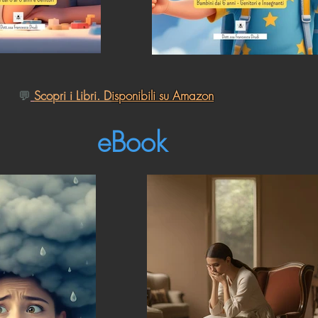
💬
Scopri i Libri.
D
isponibili su Amazon
eBook