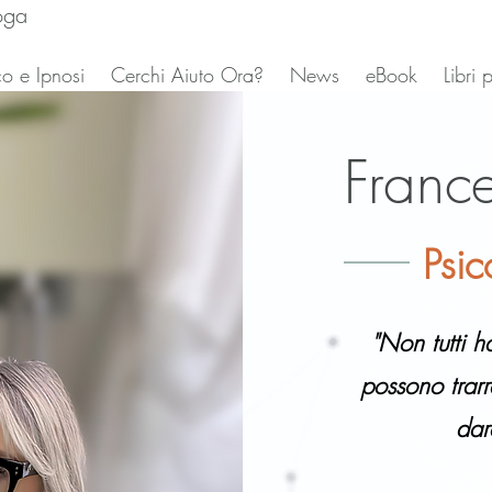
oga
o e Ipnosi
Cerchi Aiuto Ora?
News
eBook
Libri
Franc
Psic
"Non tutti h
possono trarr
dar