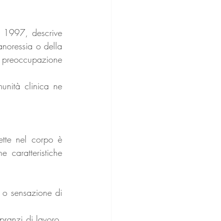
 1997, descrive 
noressia o della 
a preoccupazione 
nità clinica ne 
tte nel corpo è 
 caratteristiche 
 o sensazione di 
pranzi di lavoro, 