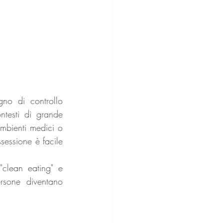
gno di controllo 
ntesti di grande 
mbienti medici o 
sessione è facile 
clean eating" e 
sone diventano 