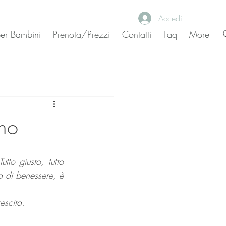
Accedi
 per Bambini
Prenota/Prezzi
Contatti
Faq
More
ano
tto giusto, tutto 
 di benessere, è 
escita.