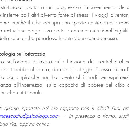
 strutturata, porta a un progressivo impoverimento della
insieme agli altri diventa fonte di stress. I viaggi diventan
icano perché il cibo occupa uno spazio centrale nelle conve
la restrizione progressiva porta a carenze nutrizionali signifi
 della salute, che paradossalmente viene compromessa.
ologia sull'ortoressia
co sull'ortoressia lavora sulla funzione del controllo alim
cosa terrebbe al sicuro, da cosa protegge. Spesso dietro l'o
sia più ampia che non ha trovato altri modi per esprimersi.
olleranza all'incertezza, sulla capacità di godere del cibo
tre che nutrizionale.
i quanto riportato nel tuo rapporto con il cibo? Puoi pre
ncescadrudipsicologa.com
 — in presenza a Roma, studio
rta Pia, oppure online.