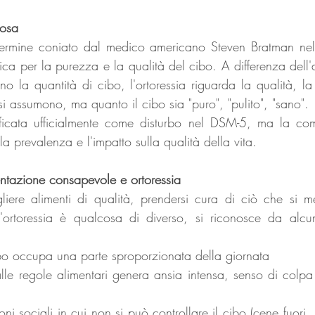
vosa
, termine coniato dal medico americano Steven Bratman nel
ca per la purezza e la qualità del cibo. A differenza dell'a
no la quantità di cibo, l'ortoressia riguarda la qualità, l
i assumono, ma quanto il cibo sia "puro", "pulito", "sano".
icata ufficialmente come disturbo nel DSM-5, ma la comu
a prevalenza e l'impatto sulla qualità della vita.
mentazione consapevole e ortoressia
iere alimenti di qualità, prendersi cura di ciò che si me
'ortoressia è qualcosa di diverso, si riconosce da alcune
cibo occupa una parte sproporzionata della giornata
lle regole alimentari genera ansia intensa, senso di colpa
oni sociali in cui non si può controllare il cibo (cene fuori, 