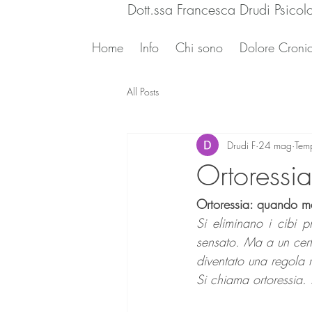
Dott.ssa Francesca Drudi Psicol
Home
Info
Chi sono
Dolore Cronic
All Posts
Drudi F
24 mag
Temp
Ortoressia
Ortoressia: quando ma
Si eliminano i cibi pr
sensato. Ma a un cert
diventato una regola r
Si chiama ortoressia. 