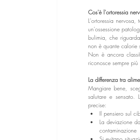
Cos'è l'ortoressia ner
L'ortoressia nervosa
un'ossessione patologi
bulimia, che riguarda
non è quante calorie s
Non è ancora classif
riconosce sempre più l
La differenza tra ali
Mangiare bene, scegl
salutare e sensato. L
precise:
Il pensiero sul 
La deviazione da
contaminazione
Si evitano situazi